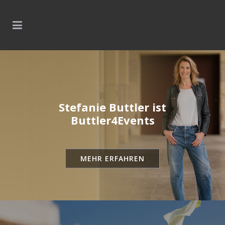
Stefanie Buttler ist
Buttler4Events
MEHR ERFAHREN